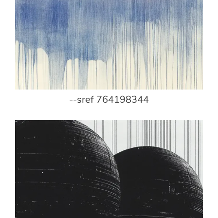
--sref 764198344