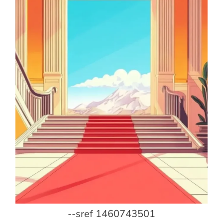
--sref 1460743501