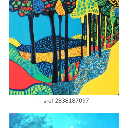
--sref 2838187097