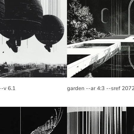
--v 6.1
garden --ar 4:3 --sref 207