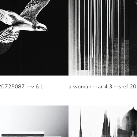
 20725087 --v 6.1
a woman --ar 4:3 --sref 2