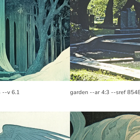
 --v 6.1
garden --ar 4:3 --sref 854