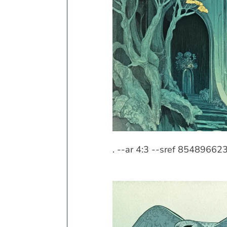
. --ar 4:3 --sref 854896623