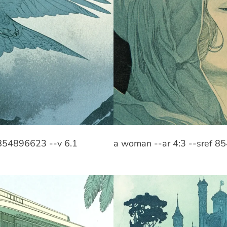
f 854896623 --v 6.1
a woman --ar 4:3 --sref 8