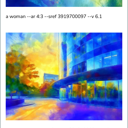
a woman --ar 4:3 --sref 3919700097 --v 6.1