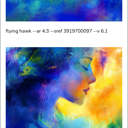
flying hawk --ar 4:3 --sref 3919700097 --v 6.1