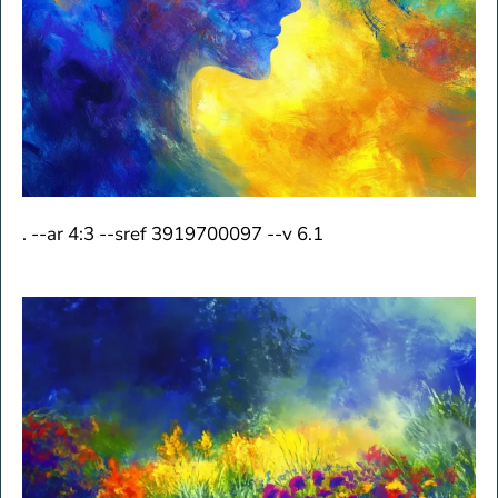
. --ar 4:3 --sref 3919700097 --v 6.1