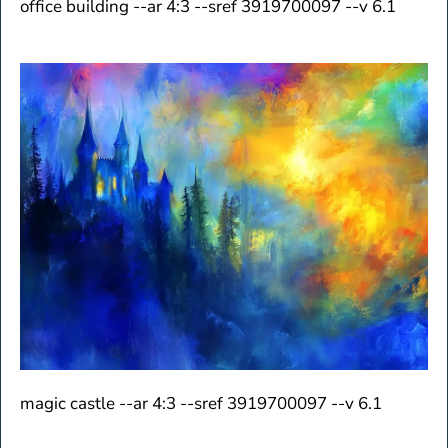
office building --ar 4:3 --sref 3919700097 --v 6.1
magic castle --ar 4:3 --sref 3919700097 --v 6.1