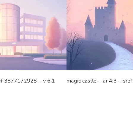
sref 3877172928 --v 6.1
magic castle --ar 4:3 --sr