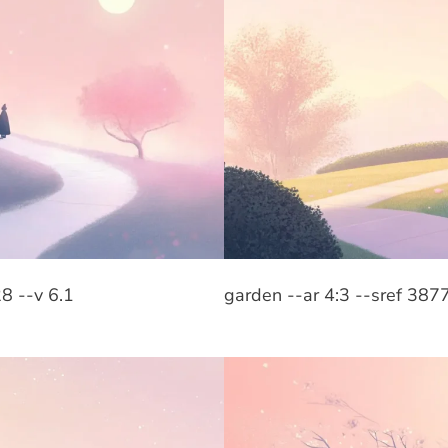
8 --v 6.1
garden --ar 4:3 --sref 38