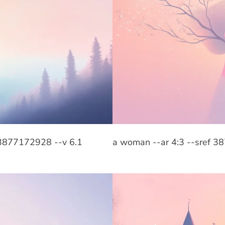
f 3877172928 --v 6.1
a woman --ar 4:3 --sref 3