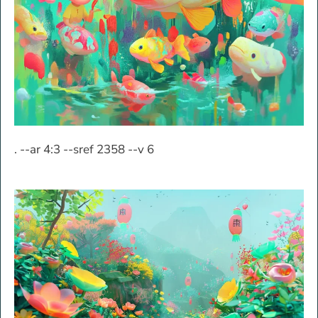
. --ar 4:3 --sref 2358 --v 6