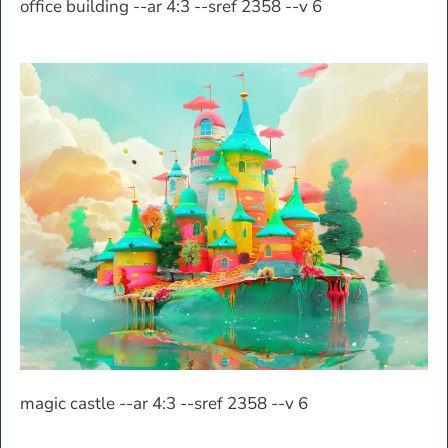
office building --ar 4:3 --sref 2358 --v 6
magic castle --ar 4:3 --sref 2358 --v 6