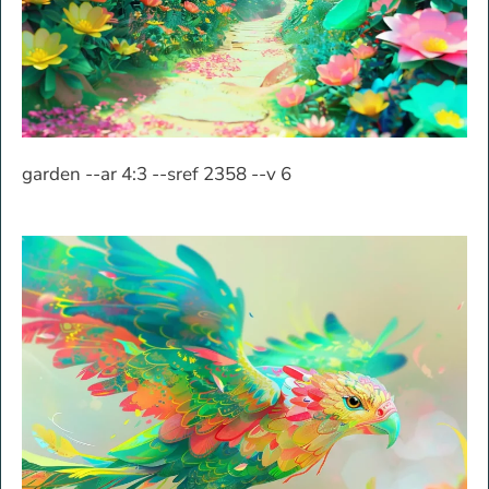
garden --ar 4:3 --sref 2358 --v 6