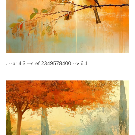
. --ar 4:3 --sref 2349578400 --v 6.1