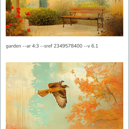
garden --ar 4:3 --sref 2349578400 --v 6.1