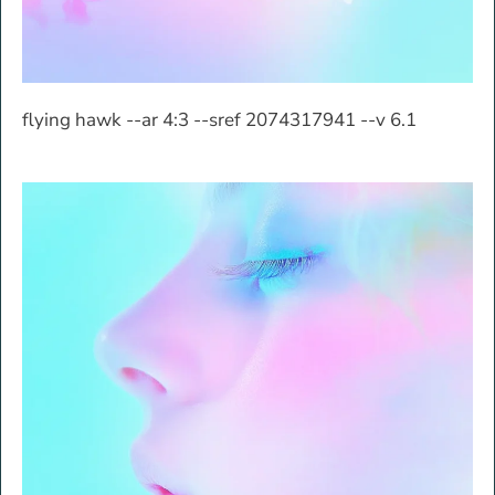
flying hawk --ar 4:3 --sref 2074317941 --v 6.1