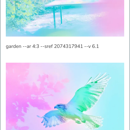
garden --ar 4:3 --sref 2074317941 --v 6.1