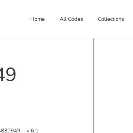
Home
All Codes
Collections
49
16830949 --v 6.1