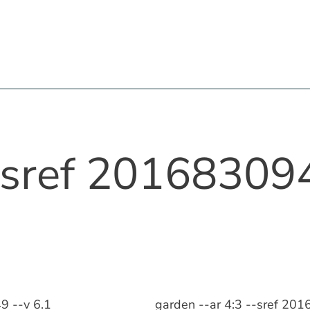
-sref 20168309
9 --v 6.1
garden --ar 4:3 --sref 20