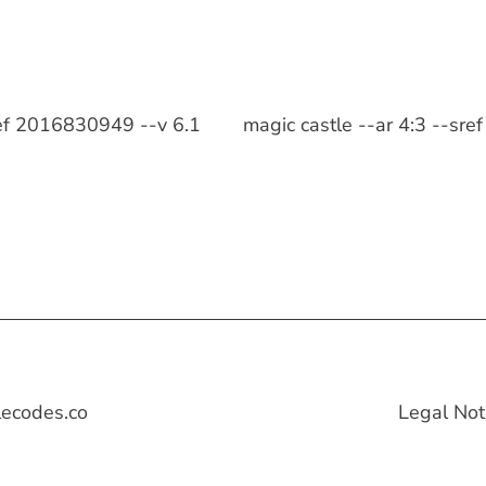
sref 2016830949 --v 6.1
magic castle --ar 4:3 --sr
lecodes.co
Legal Not