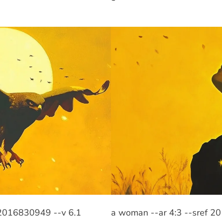
f 2016830949 --v 6.1
a woman --ar 4:3 --sref 2