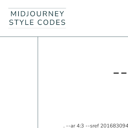
-
. --ar 4:3 --sref 201683094