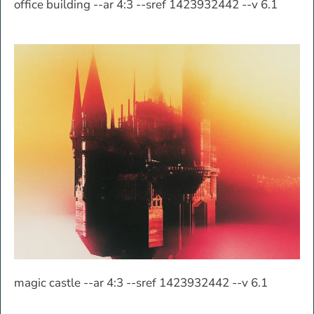
office building --ar 4:3 --sref 1423932442 --v 6.1
magic castle --ar 4:3 --sref 1423932442 --v 6.1