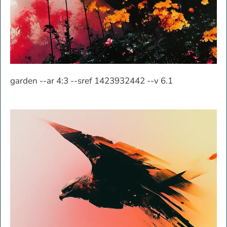
garden --ar 4:3 --sref 1423932442 --v 6.1